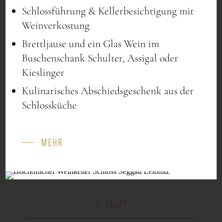
Schlossführung & Kellerbesichtigung mit
Alle Informationen vom
Weinverkostung
Schloss Seggau
Brettljause und ein Glas Wein im
Buschenschank Schulter, Assigal oder
Kieslinger
Kulinarisches Abschiedsgeschenk aus der
Schlossküche
MEHR