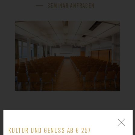
SEMINAR ANFRAGEN
KONZENTRIEREN SIE SICH AUF
DAS WESENTLICHE.
KULTUR UND GENUSS AB € 257