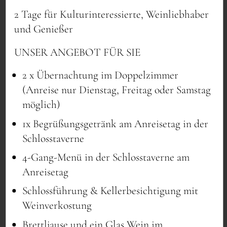
WIR KÜMMERN UNS UM DEN
2 Tage für Kulturinteressierte, Weinliebhaber
REST.
und Genießer
UNSER ANGEBOT FÜR SIE
Das
Semiar-Hotel Schloss Seggau
in der
2 x Übernachtung im Doppelzimmer
Südsteiermark eignet sich hervorragend
(Anreise nur Dienstag, Freitag oder Samstag
für Tagungen, Seminare, Kongresse,
möglich)
Konferenzen, Meetings, Firmenfeiern
und Incentives in Leibnitz und
1x Begrüßungsgetränk am Anreisetag in der
Umgebung.
Schlosstaverne
Die Größe der Veranstaltungslocation
4-Gang-Menü in der Schlosstaverne am
(1.350 m² Veranstaltungsfläche), die bis zu
Anreisetag
650 Personen fasst, ist in der gesamten
Schlossführung & Kellerbesichtigung mit
Südsteiermark einzigartig.
Weinverkostung
Als All-Inclusive Anbieter für Kongresse
Brettljause und ein Glas Wein im