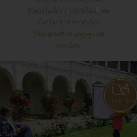
Pauschalen individuell an
die Bedürfnisse der
Veranstalter angepasst
werden.
jetzt buchen