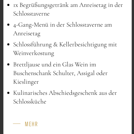
4,00/Pers.
1x Begrüßungsgetränk am Anreisetag in der
Schlosstaverne
4-Gang-Menü in der Schlosstaverne am
Pausenvariationen
Anreisetag
Schlossführung & Kellerbesichtigung mit
KAFFEEPAUSE „KLASSIK“
Weinverkostung
Brettljause und ein Glas Wein im
Bio-FAIRTRADE-Kaffee
Buschenschank Schulter, Assigal oder
Teevariationen
Kieslinger
Apfelsaft und Pfirsichnektar vom
Kulinarisches Abschiedsgeschenk aus der
heimischen Bauern
Schlossküche
Mineral- und Leitungswasser
Steirische Äpfel, hausgemachter Kuchen
MEHR
(vormittags)