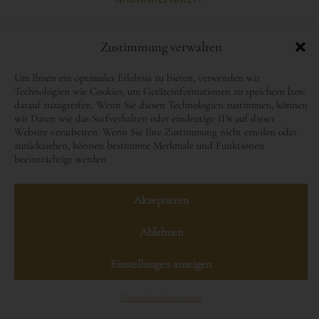
Zustimmung verwalten
Um Ihnen ein optimales Erlebnis zu bieten, verwenden wir
Technologien wie Cookies, um Geräteinformationen zu speichern bzw.
darauf zuzugreifen. Wenn Sie diesen Technologien zustimmen, können
wir Daten wie das Surfverhalten oder eindeutige IDs auf dieser
A-8430 Leibnitz, Seggauberg
Website verarbeiten. Wenn Sie Ihre Zustimmung nicht erteilen oder
1, Telefon
+43 3452 82435 0
,
zurückziehen, können bestimmte Merkmale und Funktionen
beeinträchtigt werden.
Fax +43 3452 82435 7777, Mail
schloss@seggau.com
Akzeptieren
Ablehnen
Einstellungen anzeigen
Datenschutz
Impressum