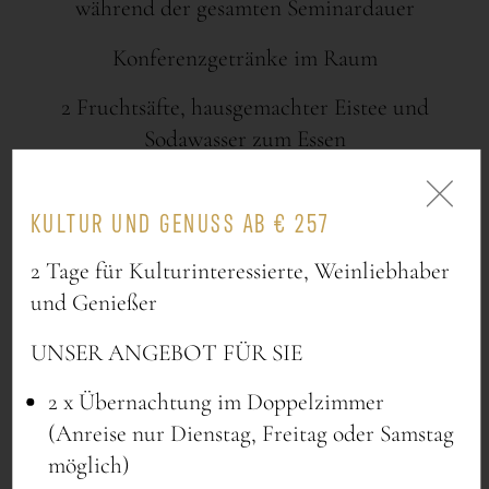
während der gesamten Seminardauer
Konferenzgetränke im Raum
2 Fruchtsäfte, hausgemachter Eistee und
Sodawasser zum Essen
Preis pro Person: EUR 64,00
KULTUR UND GENUSS AB € 257
*Aufpreise zu den angegebenen Preisen:
2 Tage für Kulturinteressierte, Weinliebhaber
und Genießer
Kongresssaal: 30 – 60
Seminarteilnehmer + € 8,00/Pers.
UNSER ANGEBOT FÜR SIE
Styriasaal: 20 – 30
2 x Übernachtung im Doppelzimmer
Seminarteilnehmer + € 6,00/Pers.
(Anreise nur Dienstag, Freitag oder Samstag
Alle Seminarräumlichkeiten: bei
möglich)
Kleingruppen bis 10 Teilnehmer + €