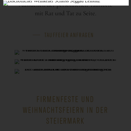
Aussuchen der persönlichen Tauftorte
mit Rat und Tat zu Seite.
TAUFFEIER ANFRAGEN
FIRMENFESTE UND
WEIHNACHTSFEIERN IN DER
STEIERMARK