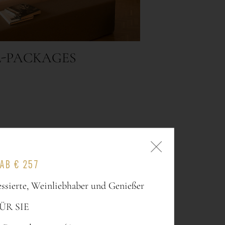
AB € 257
essierte, Weinliebhaber und Genießer
ÜR SIE