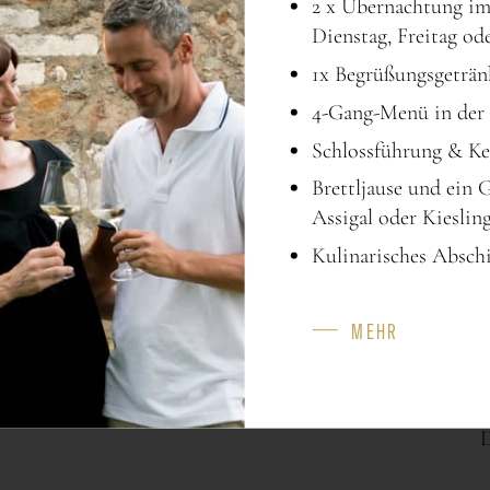
2 x Übernachtung i
Dienstag, Freitag od
1x Begrüßungsgeträn
4-Gang-Menü in der 
Schlossführung & Ke
Brettljause und ein 
Assigal oder Kieslin
Kulinarisches Absch
MEHR