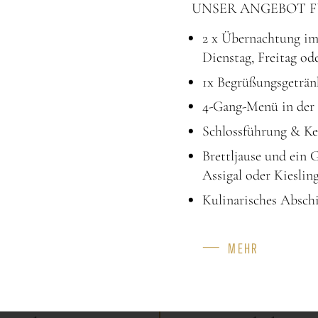
UNSER ANGEBOT F
2 x Übernachtung i
Dienstag, Freitag od
1x Begrüßungsgeträn
4-Gang-Menü in der 
Schlossführung & Ke
Brettljause und ein 
Assigal oder Kieslin
Kulinarisches Absch
MEHR
KAPAZITÄT
FEATURES