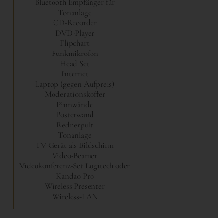
Bluetooth Empfänger für
Tonanlage
CD-Recorder
DVD-Player
Flipchart
Funkmikrofon
Head Set
Internet
Laptop (gegen Aufpreis)
Moderationskoffer
Pinnwände
Posterwand
Rednerpult
Tonanlage
TV-Gerät als Bildschirm
Video-Beamer
Videokonferenz-Set Logitech oder
Kandao Pro
Wireless Presenter
Wireless-LAN