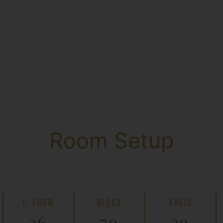
Room Setup
U-FORM
BLOCK
KREIS
36
70
30