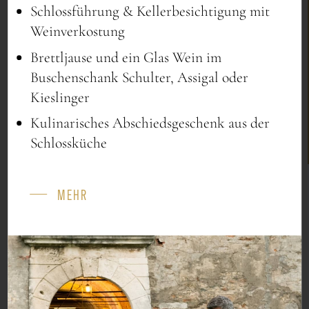
Schlossführung & Kellerbesichtigung mit
Weinverkostung
EMPFANG
Brettljause und ein Glas Wein im
0
Buschenschank Schulter, Assigal oder
Kieslinger
Kulinarisches Abschiedsgeschenk aus der
Schlossküche
BANKETT
MEHR
0