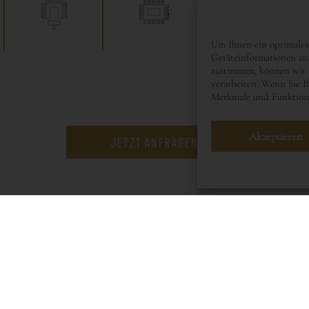
Um Ihnen ein optimales
Geräteinformationen zu 
zustimmen, können wir D
verarbeiten. Wenn Sie I
Merkmale und Funktione
Akzeptieren
JETZT ANFRAGEN