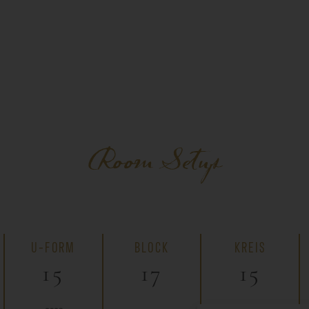
Room Setup
U-FORM
BLOCK
KREIS
15
17
15