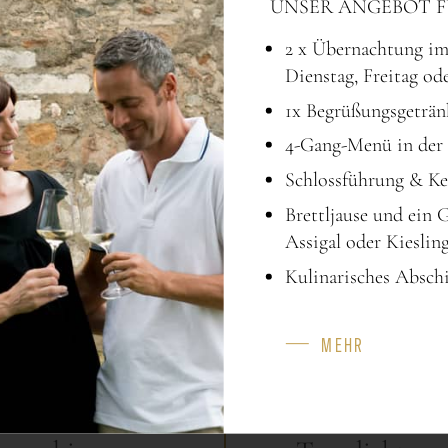
UNSER ANGEBOT F
2 x Übernachtung i
Dienstag, Freitag od
1x Begrüßungsgeträn
4-Gang-Menü in der 
Schlossführung & Ke
Brettljause und ein 
Assigal oder Kieslin
Kulinarisches Absch
MEHR
KAPAZITÄT
FEATURES