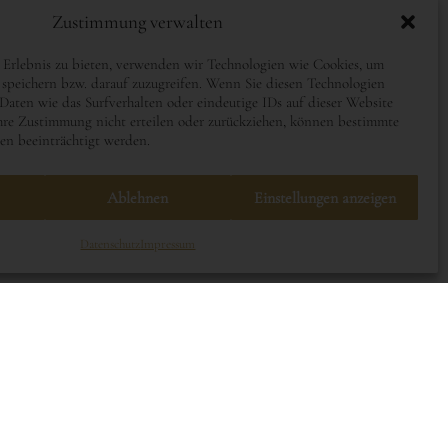
Zustimmung verwalten
 Erlebnis zu bieten, verwenden wir Technologien wie Cookies, um
speichern bzw. darauf zuzugreifen. Wenn Sie diesen Technologien
aten wie das Surfverhalten oder eindeutige IDs auf dieser Website
hre Zustimmung nicht erteilen oder zurückziehen, können bestimmte
n beeinträchtigt werden.
Ablehnen
Einstellungen anzeigen
Datenschutz
Impressum