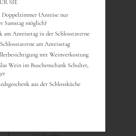
ÜR SIE
m Doppelzimmer (Anreise nur
er Samstag möglich)
k am Anreisetag in der Schlosstaverne
Schlosstaverne am Anreisetag
llerbesichtigung mit Weinverkostung
Glas Wein im Buschenschank Schulter,
ger
iedsgeschenk aus der Schlossküche
TECHNIK
CD-Recorder