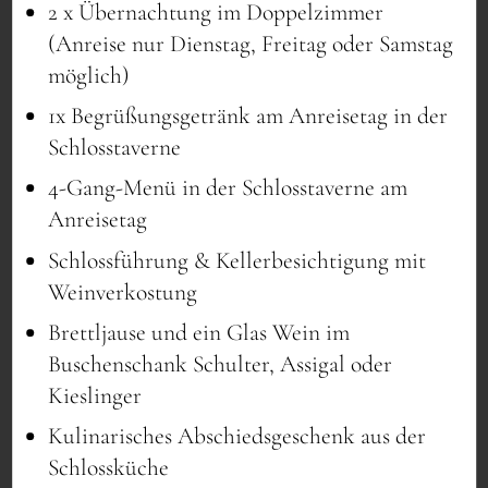
im Pop-up ausgewählt haben, wie in dieser Cookie-Erklärung
2 x Übernachtung im Doppelzimmer
beschrieben. Sie können die Verwendung von Cookies über
(Anreise nur Dienstag, Freitag oder Samstag
Ihren Browser deaktivieren, aber bitte beachten Sie, dass dann
möglich)
unsere Website möglicherweise nicht mehr richtig
1x Begrüßungsgetränk am Anreisetag in der
funktioniert.
Schlosstaverne
7.1 VERWALTEN SIE IHRE
4-Gang-Menü in der Schlosstaverne am
ZUSTIMMUNGSEINSTELLUNGEN
Anreisetag
Schlossführung & Kellerbesichtigung mit
Weinverkostung
Funktional
Immer aktiv
Brettljause und ein Glas Wein im
Vorlieben
Buschenschank Schulter, Assigal oder
Statistiken
Kieslinger
Kulinarisches Abschiedsgeschenk aus der
Marketing
Schlossküche