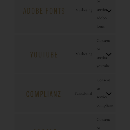
to
ADOBE FONTS
service
Marketing
adobe-
fonts
Consent
to
YOUTUBE
Marketing
service
youtube
Consent
to
COMPLIANZ
Funktional
service
complianz
Consent
to