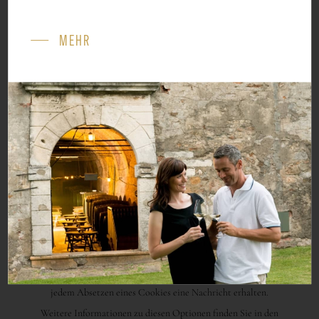
8. Aktivieren /
MEHR
Deaktivieren und
Löschen von
Cookies
Sie können Ihren Internetbrowser verwenden, um Cookies
automatisch oder manuell zu löschen. Sie können auch
festlegen, dass bestimmte Cookies möglicherweise nicht
platziert werden. Eine weitere Möglichkeit besteht darin, die
Einstellungen Ihres Internetbrowsers so zu ändern, dass Sie bei
jedem Absetzen eines Cookies eine Nachricht erhalten.
Weitere Informationen zu diesen Optionen finden Sie in den