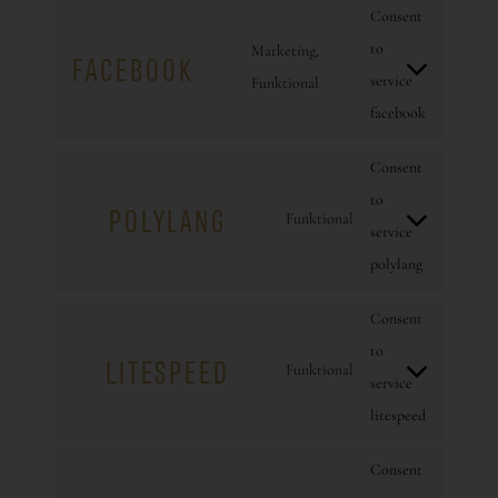
Consent
to
Marketing,
FACEBOOK
service
Funktional
facebook
Consent
to
POLYLANG
Funktional
service
polylang
Consent
to
LITESPEED
Funktional
service
litespeed
Consent